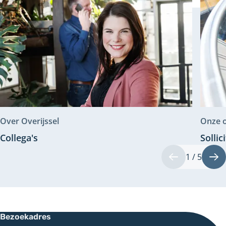
Over Overijssel
Onze o
Collega's
Sollic
1 / 5
Vorige
Vo
Bezoekadres