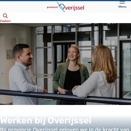
Direct
Menu
naar
Openen
hoofdinhoud
Zoeken
Werken bij Overijssel
Bij provincie Overijssel geloven we in de kracht van