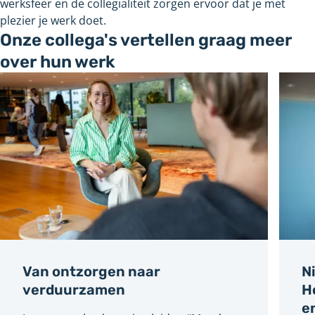
werksfeer en de collegialiteit zorgen ervoor dat je met
plezier je werk doet.
Onze collega's vertellen graag meer
over hun werk
Van ontzorgen naar
N
verduurzamen
H
e