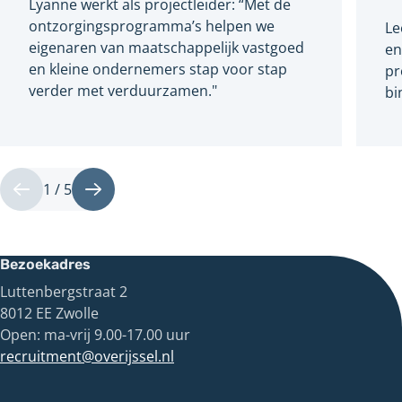
Lyanne werkt als projectleider: “Met de
ontzorgingsprogramma’s helpen we
Le
eigenaren van maatschappelijk vastgoed
en
en kleine ondernemers stap voor stap
pr
verder met verduurzamen."
bi
1 / 5
Vorige
Volgende
Bezoekadres
Luttenbergstraat 2
8012 EE Zwolle
Open: ma-vrij 9.00-17.00 uur
recruitment@overijssel.nl