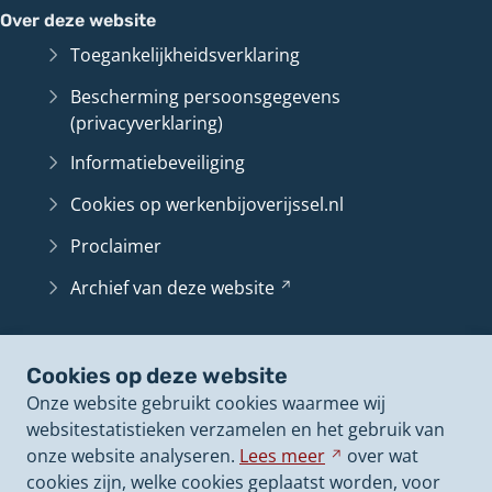
Over deze website
Toegankelijkheidsverklaring
Bescherming persoonsgegevens
(privacyverklaring)
Informatiebeveiliging
Cookies op werkenbijoverijssel.nl
Proclaimer
Archief van deze
website
(Verwijst
naar
een
Belangrijke pagina's
andere
Cookies op deze website
Contact
website)
Onze website gebruikt cookies waarmee wij
Vacatureoverzicht
websitestatistieken verzamelen en het gebruik van
onze website analyseren.
Lees
meer
Verwijst
over wat
Arbeidsvoorwaarden
cookies zijn, welke cookies geplaatst worden, voor
naar