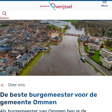
Direct
Menu
naar
Openen
hoofdinhoud
Zoeken
Over ons
De beste burgemeester voor de
gemeente Ommen
Als burgemeester van Ommen ben je de