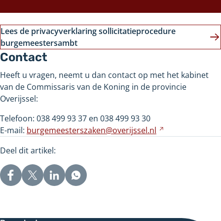
Lees de privacyverklaring sollicitatieprocedure
burgemeestersambt
Contact
Heeft u vragen, neemt u dan contact op met het kabinet
van de Commissaris van de Koning in de provincie
Overijssel:
Telefoon: 038
499
93
37 en 038
499
93
30
E-mail:
burgemeesterszaken@overijssel.nl
Verwijst
naar
Deel dit artikel:
een
andere
website