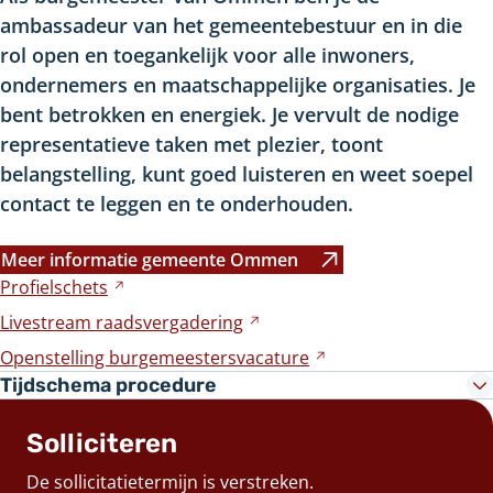
ambassadeur van het gemeentebestuur en in die
rol open en toegankelijk voor alle inwoners,
ondernemers en maatschappelijke organisaties. Je
bent betrokken en energiek. Je vervult de nodige
representatieve taken met plezier, toont
belangstelling, kunt goed luisteren en weet soepel
contact te leggen en te onderhouden.
Meer informatie gemeente Ommen
Verwijst
Profielschets
Verwijst
naar
naar
Livestream
raadsvergadering
Verwijst
een
een
naar
andere
Openstelling
burgemeestersvacature
Verwijst
andere
een
website
naar
Tijdschema procedure
website
andere
een
website
andere
Solliciteren
website
De sollicitatietermijn is verstreken.