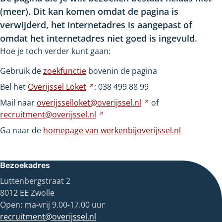
(meer). Dit kan komen omdat de pagina is
verwijderd, het internetadres is aangepast of
omdat het internetadres niet goed is ingevuld.
Hoe je toch verder kunt gaan:
Gebruik de
zoekfunctie
bovenin de pagina
Bel het
Overijssel
Loket
Verwijst
: 038
499
88
99
naar
Mail naar
overijsselloket@overijssel.nl
Verwijst
of
een
recruitment@overijssel.nl
Verwijst
naar
andere
naar
een
Ga naar de
homepage van werkenbijoverijssel.nl
website
een
andere
andere
website
website
Bezoekadres
Luttenbergstraat 2
8012 EE Zwolle
Open: ma-vrij 9.00-17.00 uur
recruitment@overijssel.nl