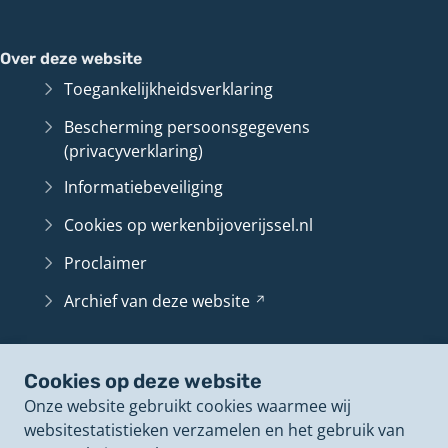
Over deze website
Toegankelijkheidsverklaring
Bescherming persoonsgegevens
(privacyverklaring)
Informatiebeveiliging
Cookies op werkenbijoverijssel.nl
Proclaimer
Archief van deze
website
(Verwijst
naar
een
Belangrijke pagina's
andere
Cookies op deze website
Contact
website)
Onze website gebruikt cookies waarmee wij
Vacatureoverzicht
websitestatistieken verzamelen en het gebruik van