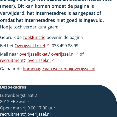
(meer). Dit kan komen omdat de pagina is
verwijderd, het internetadres is aangepast of
omdat het internetadres niet goed is ingevuld.
Hoe je toch verder kunt gaan:
Gebruik de
zoekfunctie
bovenin de pagina
Bel het
Overijssel
Loket
Verwijst
: 038
499
88
99
naar
Mail naar
overijsselloket@overijssel.nl
Verwijst
of
een
recruitment@overijssel.nl
Verwijst
naar
andere
naar
een
Ga naar de
homepage van werkenbijoverijssel.nl
website
een
andere
andere
website
website
Bezoekadres
Luttenbergstraat 2
8012 EE Zwolle
Open: ma-vrij 9.00-17.00 uur
recruitment@overijssel.nl