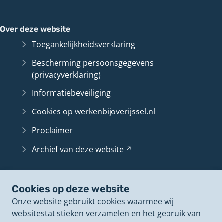
Over deze website
Toegankelijkheidsverklaring
Bescherming persoonsgegevens
(privacyverklaring)
Informatiebeveiliging
Cookies op werkenbijoverijssel.nl
Proclaimer
Archief van deze
website
(Verwijst
naar
een
Belangrijke pagina's
andere
Cookies op deze website
Contact
website)
Onze website gebruikt cookies waarmee wij
Vacatureoverzicht
websitestatistieken verzamelen en het gebruik van