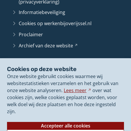
(privacyverklaring)
Informatiebeveiliging
Cookies op werkenbijoverijssel.nl
Proclaimer
Archief van deze
website
(Verwijst
naar
een
Belangrijke pagina's
andere
Cookies op deze website
Contact
website)
Onze website gebruikt cookies waarmee wij
Vacatureoverzicht
websitestatistieken verzamelen en het gebruik van
onze website analyseren.
Lees
meer
Verwijst
over wat
Arbeidsvoorwaarden
cookies zijn, welke cookies geplaatst worden, voor
naar
Vakgebieden
welk doel wij deze plaatsen en hoe deze ingesteld
een
zijn.
andere
website
Accepteer alle cookies