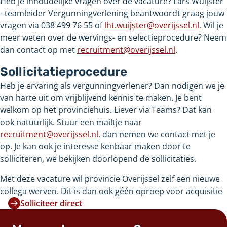
Heb je inhoudelijke vragen over de vacature? Lars Wuijster
- teamleider Vergunningverlening beantwoordt graag jouw
vragen via 038 499 76 55 of
lht.wuijster@overijssel.nl
. Wil je
meer weten over de wervings- en selectieprocedure? Neem
dan contact op met
recruitment@overijssel.nl
.
Sollicitatieprocedure
Heb je ervaring als vergunningverlener? Dan nodigen we je
van harte uit om vrijblijvend kennis te maken. Je bent
welkom op het provinciehuis. Liever via Teams? Dat kan
ook natuurlijk. Stuur een mailtje naar
recruitment@overijssel.nl
, dan nemen we contact met je
op. Je kan ook je interesse kenbaar maken door te
solliciteren, we bekijken doorlopend de sollicitaties.
Met deze vacature wil provincie Overijssel zelf een nieuwe
collega werven. Dit is dan ook géén oproep voor acquisitie
Solliciteer direct