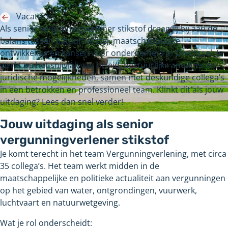
Vacatures
Als senior vergunningverlener stikstof draag jij bij aan de
balans tussen natuurherstel, maatschappelijke
ontwikkeling en kansen voor ondernemers in Overijssel. Je
werkt op het snijvlak van beleid, bestuurlijke ambities en
juridische mogelijkheden, samen met deskundige collega’s
in een betrokken en professioneel team. Klinkt dit als jouw
uitdaging? Lees dan snel verder!
Jouw uitdaging als senior
vergunningverlener stikstof
Je komt terecht in het team Vergunningverlening, met circa
35 collega’s. Het team werkt midden in de
maatschappelijke en politieke actualiteit aan vergunningen
op het gebied van water, ontgrondingen, vuurwerk,
luchtvaart en natuurwetgeving.
Wat je rol onderscheidt: