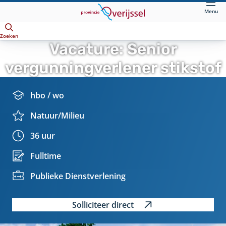
Direct
Menu
naar
Openen
hoofdinhoud
Zoeken
Vacature: Senior
vergunningverlener stikstof
Details
Opleidingsiveau:
hbo / wo
Vakgebied:
Natuur/Milieu
Uren
36 uur
per
Contract:
Fulltime
week:
Eenheid:
Publieke Dienstverlening
Solliciteer direct