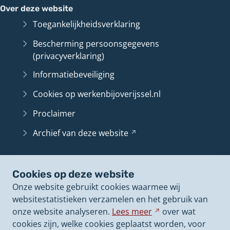
Over deze website
Toegankelijkheidsverklaring
Bescherming persoonsgegevens
(privacyverklaring)
Informatiebeveiliging
Cookies op werkenbijoverijssel.nl
Proclaimer
Archief van deze
website
(Verwijst
naar
een
Belangrijke pagina's
andere
Cookies op deze website
Contact
website)
Onze website gebruikt cookies waarmee wij
Vacatureoverzicht
websitestatistieken verzamelen en het gebruik van
onze website analyseren.
Lees
meer
Verwijst
over wat
Arbeidsvoorwaarden
cookies zijn, welke cookies geplaatst worden, voor
naar